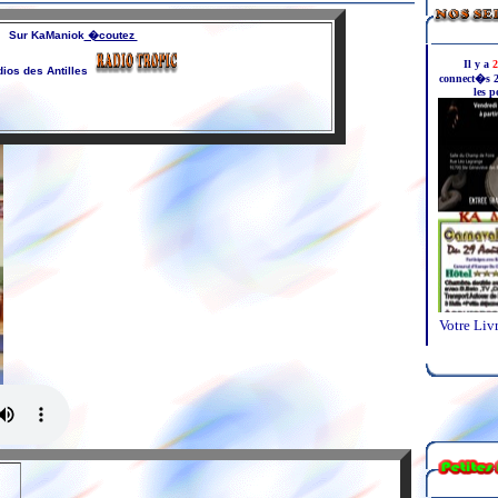
Sur KaManiok
�coutez
dios des Antilles
Votre Livr