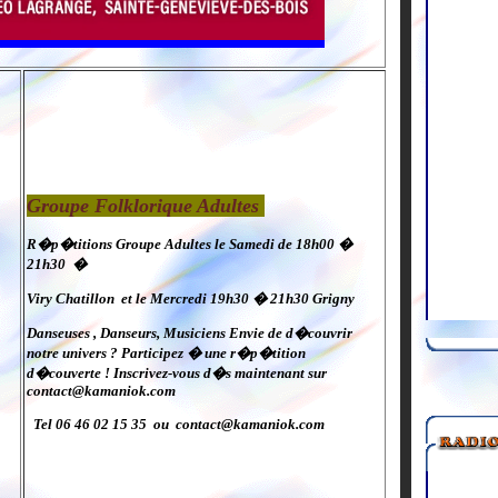
Groupe Folklorique Adultes
R�p�titions Groupe Adultes le Samedi de 18h00 �
21h30 �
Viry Chatillon et le Mercredi 19h30 � 21h30 Grigny
Danseuses , Danseurs, Musiciens Envie de d�couvrir
notre univers ? Participez � une r�p�tition
d�couverte ! Inscrivez-vous d�s maintenant sur
contact@kamaniok.com
Tel 06 46 02 15 35 ou contact@kamaniok.com