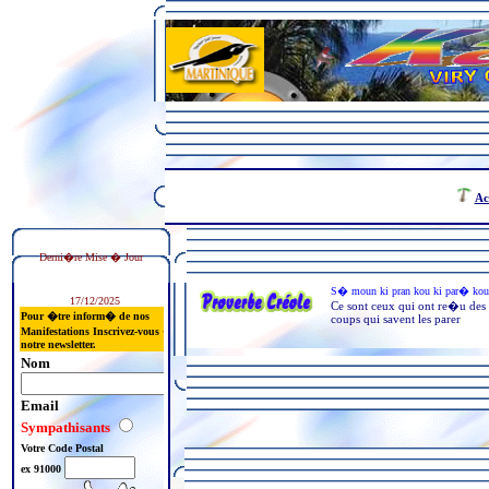
Ac
Derni�re Mise � Jour
17/12/2025